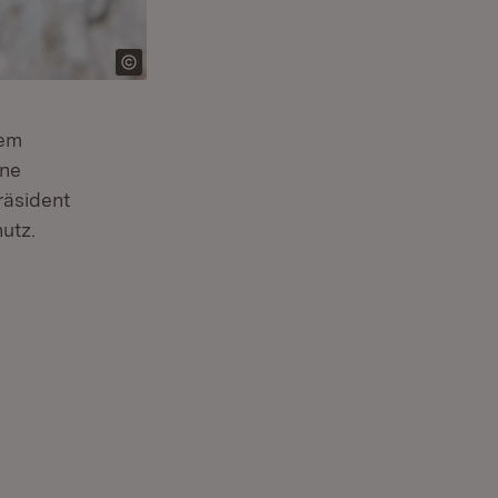
dem
ine
räsident
hutz.