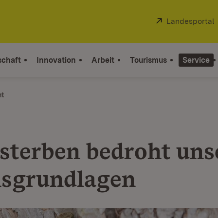
Extern:
Landesportal
schaft
Innovation
Arbeit
Tourismus
Service
ht
sterben bedroht uns
sgrundlagen