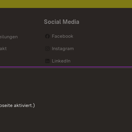
Social Media
Facebook
eilungen
akt
Instagram
LinkedIn
Social Wall
Youtube
eite aktiviert.)
Zum Sei
ng zur Barrierefreiheit
Impressum
Cookies