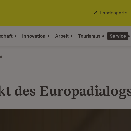
Extern:
Landesportal
schaft
Innovation
Arbeit
Tourismus
Service
ht
kt des Europadialog