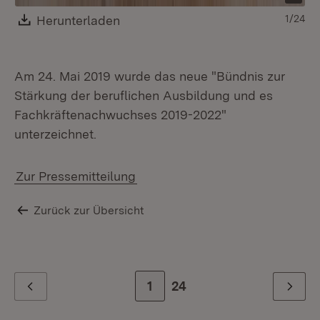
Download:
Herunterladen
(Öffnet in neuem Fenster)
1/24
Am 24. Mai 2019 wurde das neue "Bündnis zur
Stärkung der beruflichen Ausbildung und es
Fachkräftenachwuchses 2019-2022"
unterzeichnet.
Zur Pressemitteilung
Zurück zur Übersicht
Zur Seite
1
Zur letzten Seite
24
Zurück
Weiter