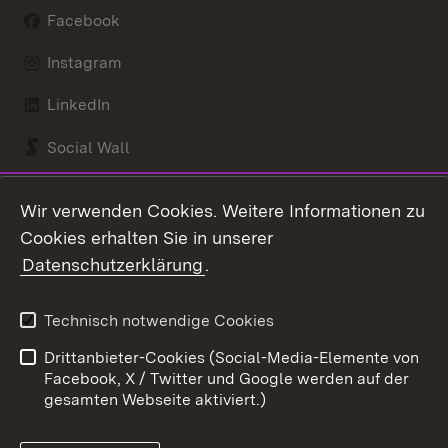
Facebook
Instagram
LinkedIn
Social Wall
Youtube
Wir verwenden Cookies. Weitere Informationen zu
Cookies erhalten Sie in unserer
Zum 
Datenschutzerklärung
.
Kontakt
Datenschutz
Benutzungshinweise
Erklärung zur
Technisch notwendige Cookies
Barrierefreiheit
Drittanbieter-Cookies (Social-Media-Elemente von
Impressum
Cookies
Facebook, X / Twitter und Google werden auf der
gesamten Webseite aktiviert.)