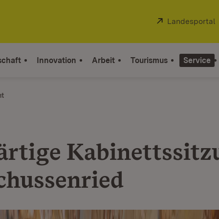
Extern:
Landesportal
schaft
Innovation
Arbeit
Tourismus
Service
ht
rtige Kabinettssitz
chussenried