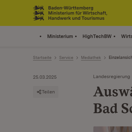
Zum Inhalt springen
Link zur Startseite
Ministerium
HighTechBW
Wirt
Startseite
Service
Mediathek
Einzelansic
Landesregierung
25.03.2025
Auswä
Teilen
Bad S