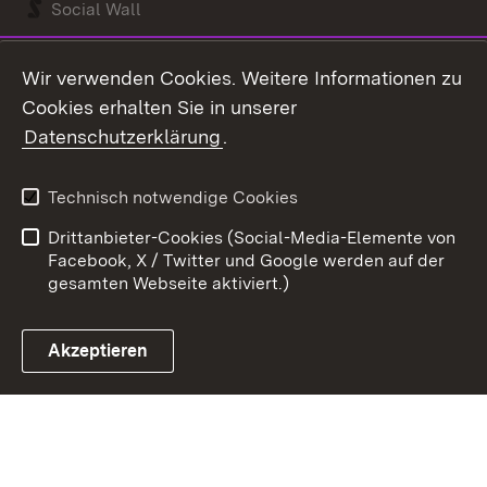
Social Wall
Youtube
Wir verwenden Cookies. Weitere Informationen zu
Cookies erhalten Sie in unserer
Zum 
Datenschutzerklärung
.
Kontakt
Datenschutz
Benutzungshinweise
Erklärung zur
Technisch notwendige Cookies
Barrierefreiheit
Drittanbieter-Cookies (Social-Media-Elemente von
Impressum
Cookies
Facebook, X / Twitter und Google werden auf der
gesamten Webseite aktiviert.)
Akzeptieren
Link zum Landesportal