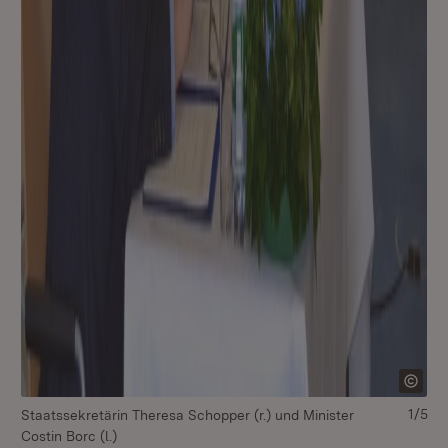
1/5
Staatssekretärin Theresa Schopper (r.) und Minister
St
Costin Borc (l.)
Cos