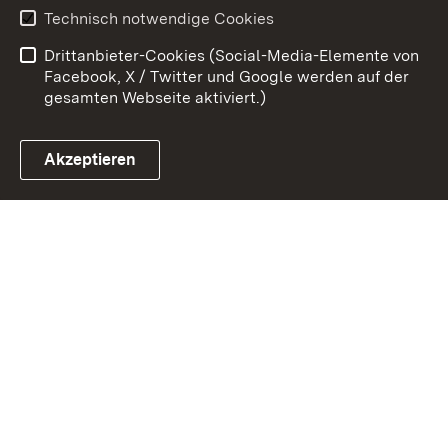
Benutzungshinweise
Erklärung zur
Technisch notwendige Cookies
Barrierefreiheit
Drittanbieter-Cookies (Social-Media-Elemente von
Impressum
Cookies
Facebook, X / Twitter und Google werden auf der
gesamten Webseite aktiviert.)
Akzeptieren
Link zum Landesportal