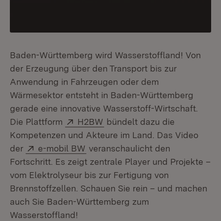
Baden-Württemberg wird Wasserstoffland! Von
der Erzeugung über den Transport bis zur
Anwendung in Fahrzeugen oder dem
Wärmesektor entsteht in Baden-Württemberg
gerade eine innovative Wasserstoff-Wirtschaft.
Extern:
(Öffnet in neuem Fenster)
Die Plattform
H2BW
bündelt dazu die
Kompetenzen und Akteure im Land. Das Video
Extern:
(Öffnet in neuem Fenster)
der
e-mobil BW
veranschaulicht den
Fortschritt. Es zeigt zentrale Player und Projekte –
vom Elektrolyseur bis zur Fertigung von
Brennstoffzellen. Schauen Sie rein – und machen
auch Sie Baden-Württemberg zum
Wasserstoffland!