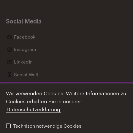
Social Media
Facebook
Instagram
LinkedIn
Social Wall
Youtube
Wir verwenden Cookies. Weitere Informationen zu
Cookies erhalten Sie in unserer
Zum 
Datenschutzerklärung
.
Kontakt
Datenschutz
Benutzungshinweise
Erklärung zur
Technisch notwendige Cookies
Barrierefreiheit