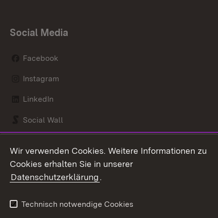
Social Media
Facebook
Instagram
LinkedIn
Social Wall
Youtube
Wir verwenden Cookies. Weitere Informationen zu
Cookies erhalten Sie in unserer
Zum 
Datenschutzerklärung
.
Kontakt
Datenschutz
Benutzungshinweise
Erklärung zur
Technisch notwendige Cookies
Barrierefreiheit