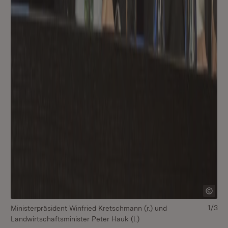
1/3
Ministerpräsident Winfried Kretschmann (r.) und
Mi
Landwirtschaftsminister Peter Hauk (l.)