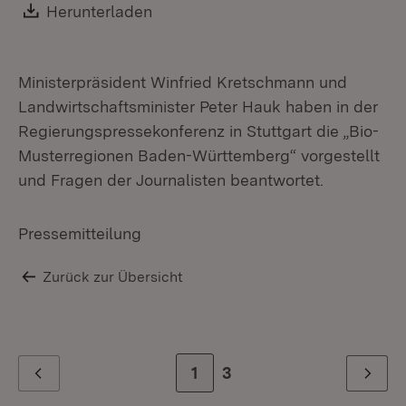
Download:
Herunterladen
(Öffnet in neuem Fenster)
Ministerpräsident Winfried Kretschmann und
Landwirtschaftsminister Peter Hauk haben in der
Regierungspressekonferenz in Stuttgart die „Bio-
Musterregionen Baden-Württemberg“ vorgestellt
und Fragen der Journalisten beantwortet.
Pressemitteilung
Zurück zur Übersicht
Zur Seite
1
Zur letzten Seite
3
Zurück
Weiter