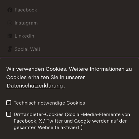
Facebook
Instagram
LinkedIn
Social Wall
Youtube
Wir verwenden Cookies. Weitere Informationen zu
Cookies erhalten Sie in unserer
Zum 
Datenschutzerklärung
.
Kontakt
Datenschutz
Benutzungshinweise
Erklärung zur
Technisch notwendige Cookies
Barrierefreiheit
Drittanbieter-Cookies (Social-Media-Elemente von
Impressum
Cookies
Facebook, X / Twitter und Google werden auf der
gesamten Webseite aktiviert.)