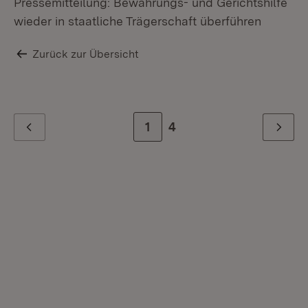
Pressemitteilung: Bewährungs- und Gerichtshilfe
wieder in staatliche Trägerschaft überführen
Zurück zur Übersicht
Zur Seite
1
Zur letzten Seite
4
Zurück
Weiter