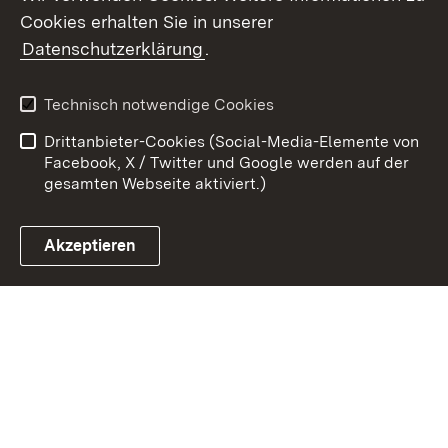
Cookies erhalten Sie in unserer
Zum 
Datenschutzerklärung
.
Kontakt
Datenschutz
Benutzungshinweise
Erklärung zur
Technisch notwendige Cookies
Barrierefreiheit
Drittanbieter-Cookies (Social-Media-Elemente von
Impressum
Cookies
Facebook, X / Twitter und Google werden auf der
gesamten Webseite aktiviert.)
Akzeptieren
Link zum Landesportal