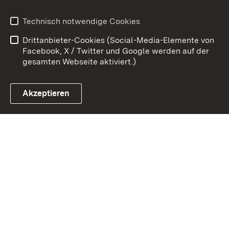
Benutzungshinweise
Erklärung zur
Technisch notwendige Cookies
Barrierefreiheit
Drittanbieter-Cookies (Social-Media-Elemente von
Impressum
Cookies
Facebook, X / Twitter und Google werden auf der
gesamten Webseite aktiviert.)
Akzeptieren
Link zum Landesportal