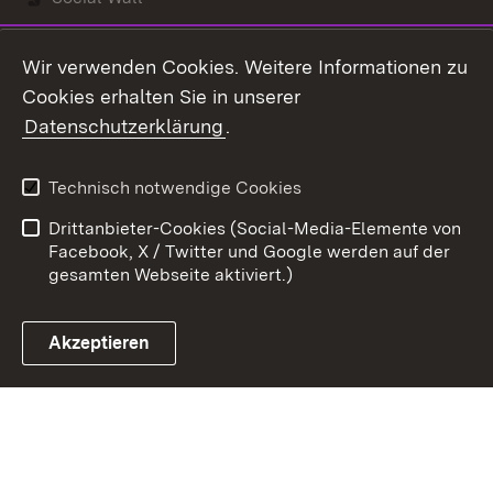
Youtube
Wir verwenden Cookies. Weitere Informationen zu
Cookies erhalten Sie in unserer
Zum 
Datenschutzerklärung
.
Kontakt
Datenschutz
Benutzungshinweise
Erklärung zur
Technisch notwendige Cookies
Barrierefreiheit
Drittanbieter-Cookies (Social-Media-Elemente von
Impressum
Cookies
Facebook, X / Twitter und Google werden auf der
gesamten Webseite aktiviert.)
Akzeptieren
Link zum Landesportal