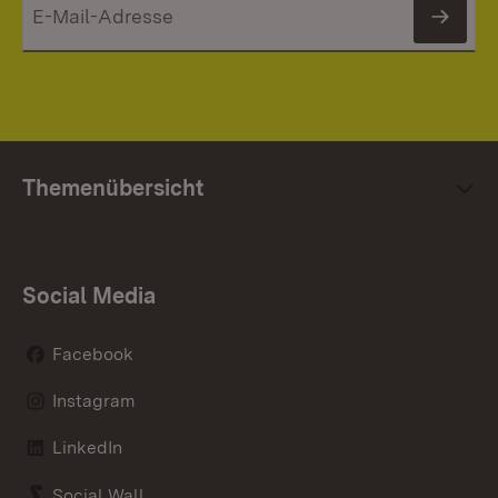
News
Themenübersicht
Social Media
Facebook
Instagram
LinkedIn
Social Wall