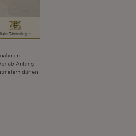
aßnahmen
eder ab Anfang
atmetern dürfen