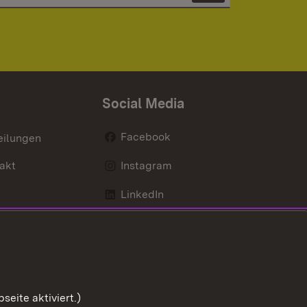
Social Media
Facebook
eilungen
akt
Instagram
LinkedIn
Social Wall
Youtube
eite aktiviert.)
Zum Sei