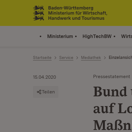
Zum Inhalt springen
Link zur Startseite
Ministerium
HighTechBW
Wirt
Startseite
Service
Mediathek
Einzelansic
Pressestatement
15.04.2020
Bund 
Teilen
auf L
Maßn