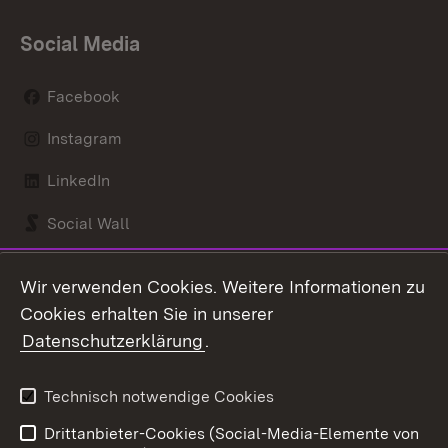
Social Media
Facebook
Instagram
LinkedIn
Social Wall
Youtube
Wir verwenden Cookies. Weitere Informationen zu
Cookies erhalten Sie in unserer
Zum 
Datenschutzerklärung
.
Kontakt
Datenschutz
Benutzungshinweise
Erklärung zur
Technisch notwendige Cookies
Barrierefreiheit
Drittanbieter-Cookies (Social-Media-Elemente von
Impressum
Cookies