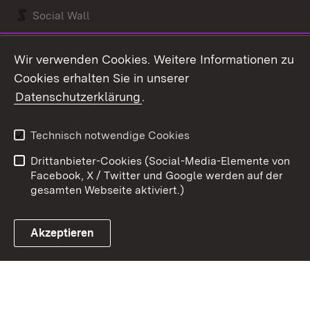
Social Wall
Youtube
Wir verwenden Cookies. Weitere Informationen zu
Cookies erhalten Sie in unserer
Zum 
Datenschutzerklärung
.
Kontakt
Datenschutz
Benutzungshinweise
Erklärung zur
Technisch notwendige Cookies
Barrierefreiheit
Drittanbieter-Cookies (Social-Media-Elemente von
Impressum
Cookies
Facebook, X / Twitter und Google werden auf der
gesamten Webseite aktiviert.)
Akzeptieren
Link zum Landesportal