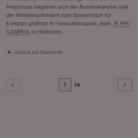
Anschluss begaben sich der Bundeskanzler und
der Ministerpräsident zum Spatenstich für
Extern:
Europas größten KI-Innovationspark, dem
IPAI
(Öffnet in neuem Fenster)
CAMPUS
in Heilbronn.
Zurück zur Übersicht
Zur Seite
1
Zur letzten Seite
14
Zurück
Weiter