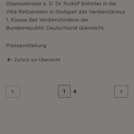
Staatssekretär a. D. Dr. Rudolf Böhmler in der
Villa Reitzenstein in Stuttgart das Verdienstkreuz
1. Klasse des Verdienstordens der
Bundesrepublik Deutschland überreicht.
Pressemitteilung
Zurück zur Übersicht
Zur Seite
1
Zur letzten Seite
4
Zurück
Weiter