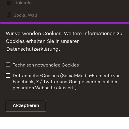
LinkedIn
Social Wall
Youtube
Wir verwenden Cookies. Weitere Informationen zu
Cookies erhalten Sie in unserer
Zum 
Datenschutzerklärung
.
Kontakt
Datenschutz
Benutzungshinweise
Erklärung zur
Technisch notwendige Cookies
Barrierefreiheit
Drittanbieter-Cookies (Social-Media-Elemente von
Impressum
Cookies
Facebook, X / Twitter und Google werden auf der
gesamten Webseite aktiviert.)
Akzeptieren
Link zum Landesportal