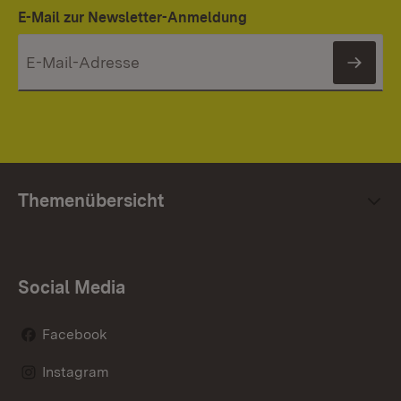
E-Mail zur Newsletter-Anmeldung
News
Themenübersicht
Social Media
Facebook
Instagram