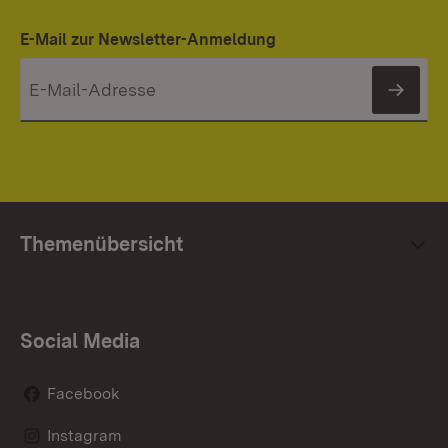
E-Mail zur Newsletter-Anmeldung
News
Themenübersicht
Social Media
Facebook
Instagram