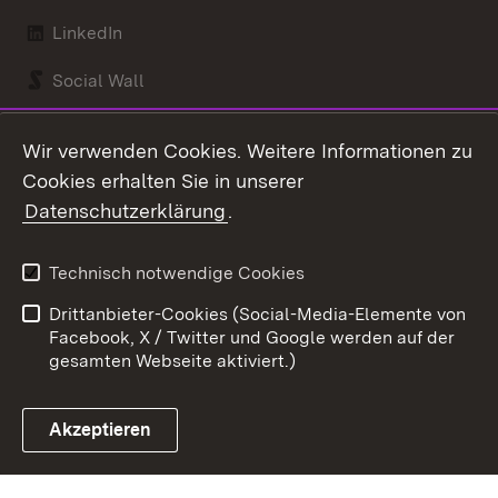
LinkedIn
Social Wall
Youtube
Wir verwenden Cookies. Weitere Informationen zu
Cookies erhalten Sie in unserer
Zum 
Datenschutzerklärung
.
Kontakt
Datenschutz
Benutzungshinweise
Erklärung zur
Technisch notwendige Cookies
Barrierefreiheit
Drittanbieter-Cookies (Social-Media-Elemente von
Impressum
Cookies
Facebook, X / Twitter und Google werden auf der
gesamten Webseite aktiviert.)
Akzeptieren
Link zum Landesportal