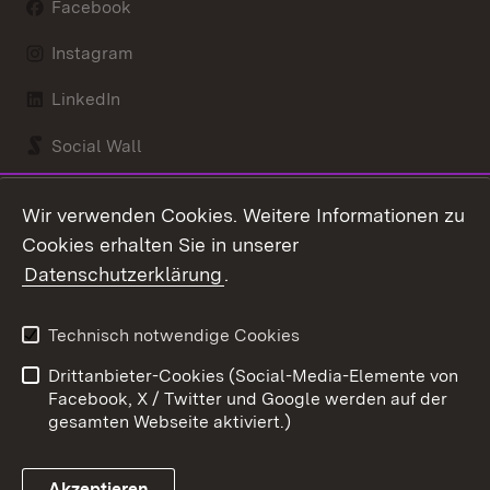
Facebook
Instagram
LinkedIn
Social Wall
Youtube
Wir verwenden Cookies. Weitere Informationen zu
Cookies erhalten Sie in unserer
Zum 
Datenschutzerklärung
.
Kontakt
Datenschutz
Benutzungshinweise
Erklärung zur
Technisch notwendige Cookies
Barrierefreiheit
Drittanbieter-Cookies (Social-Media-Elemente von
Impressum
Cookies
Facebook, X / Twitter und Google werden auf der
gesamten Webseite aktiviert.)
Akzeptieren