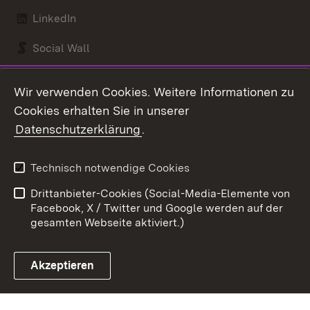
LinkedIn
Social Wall
Youtube
Wir verwenden Cookies. Weitere Informationen zu
Cookies erhalten Sie in unserer
Zum 
Datenschutzerklärung
.
Kontakt
Datenschutz
Benutzungshinweise
Erklärung zur
Technisch notwendige Cookies
Barrierefreiheit
Drittanbieter-Cookies (Social-Media-Elemente von
Impressum
Cookies
Facebook, X / Twitter und Google werden auf der
gesamten Webseite aktiviert.)
Akzeptieren
Link zum Landesportal