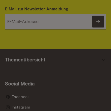
E-Mail zur Newsletter-Anmeldung
News
Themenübersicht
Social Media
Facebook
Instagram