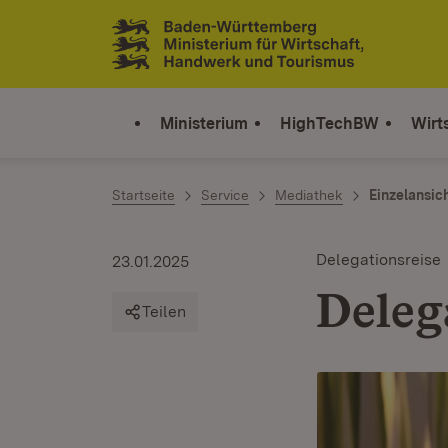
Zum Inhalt springen
Link zur Startseite
Ministerium
HighTechBW
Wirt
Startseite
Service
Mediathek
Einzelansic
Delegationsreise
23.01.2025
Deleg
Teilen