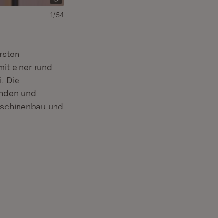
1/54
Download:
Herunterladen
(Öffnet in neuem Fe
ersten
it einer rund
. Die
änden und
Maschinenbau und