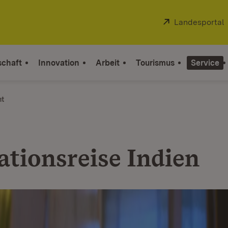
Extern:
Landesportal
schaft
Innovation
Arbeit
Tourismus
Service
ht
ationsreise Indien