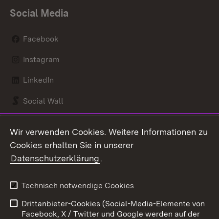
Social Media
Facebook
Instagram
LinkedIn
Social Wall
Youtube
Wir verwenden Cookies. Weitere Informationen zu
Cookies erhalten Sie in unserer
Zum 
Datenschutzerklärung
.
Kontakt
Datenschutz
Benutzungshinweise
Erklärung zur
Technisch notwendige Cookies
Barrierefreiheit
Drittanbieter-Cookies (Social-Media-Elemente von
Impressum
Cookies
Facebook, X / Twitter und Google werden auf der