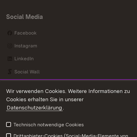
Social Media
Facebook
Instagram
LinkedIn
Social Wall
Youtube
Wir verwenden Cookies. Weitere Informationen zu
Cookies erhalten Sie in unserer
Zum 
Datenschutzerklärung
.
Kontakt
Datenschutz
Benutzungshinweise
Erklärung zur
Technisch notwendige Cookies
Barrierefreiheit
Drittanbieter-Cookies (Social-Media-Elemente von