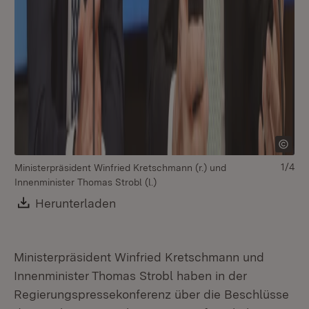
1/4
Ministerpräsident Winfried Kretschmann (r.) und
Innenminister Thomas Strobl (l.)
Download:
Herunterladen
(Öffnet in neuem Fenster)
Ministerpräsident Winfried Kretschmann und
Innenminister Thomas Strobl haben in der
Regierungspressekonferenz über die Beschlüsse