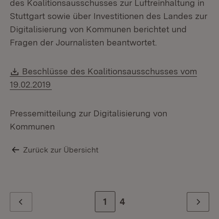
des Koalitionsausschusses zur Luftreinhaltung in
Stuttgart sowie über Investitionen des Landes zur
Mi
Digitalisierung von Kommunen berichtet und
In
Fragen der Journalisten beantwortet.
Download:
Beschlüsse des Koalitionsausschusses vom
(Öffnet in neuem Fenster)
19.02.2019
Pressemitteilung zur Digitalisierung von
Kommunen
Zurück zur Übersicht
Zur Seite
1
Zur letzten Seite
4
Zurück
Weiter