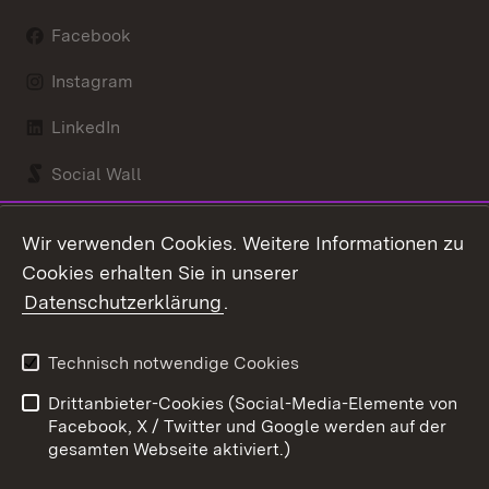
Facebook
Instagram
LinkedIn
Social Wall
Youtube
Wir verwenden Cookies. Weitere Informationen zu
Cookies erhalten Sie in unserer
Zum 
Datenschutzerklärung
.
Kontakt
Datenschutz
Benutzungshinweise
Erklärung zur
Technisch notwendige Cookies
Barrierefreiheit
Drittanbieter-Cookies (Social-Media-Elemente von
Impressum
Cookies
Facebook, X / Twitter und Google werden auf der
gesamten Webseite aktiviert.)