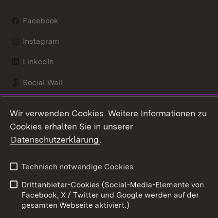
Facebook
Instagram
LinkedIn
Social Wall
Youtube
Wir verwenden Cookies. Weitere Informationen zu
Cookies erhalten Sie in unserer
Zum 
Datenschutzerklärung
.
Kontakt
Datenschutz
Benutzungshinweise
Erklärung zur
Technisch notwendige Cookies
Barrierefreiheit
Drittanbieter-Cookies (Social-Media-Elemente von
Impressum
Cookies
Facebook, X / Twitter und Google werden auf der
gesamten Webseite aktiviert.)