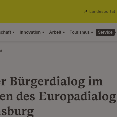
Extern:
Landesportal
schaft
Innovation
Arbeit
Tourismus
Service
ht
er Bürgerdialog im
n des Europadialog
sburg