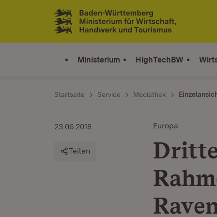
Zum Inhalt springen
Link zur Startseite
Ministerium
HighTechBW
Wirt
Startseite
Service
Mediathek
Einzelansic
Europa
23.06.2018
Dritt
Teilen
Rahme
Raven