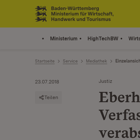
Zum Inhalt springen
Link zur Startseite
Ministerium
HighTechBW
Wirt
Startseite
Service
Mediathek
Einzelansic
Justiz
23.07.2018
Eberha
Teilen
Verfa
verab