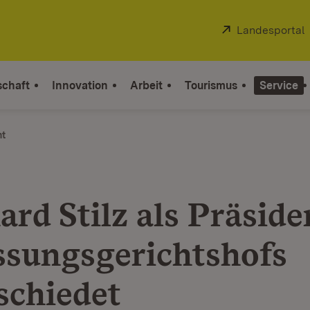
Extern:
Landesportal
schaft
Innovation
Arbeit
Tourismus
Service
ht
rd Stilz als Präside
ssungsgerichtshofs
schiedet