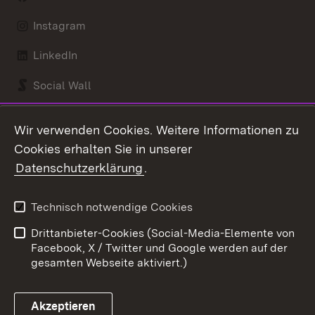
Instagram
LinkedIn
Social Wall
Youtube
Wir verwenden Cookies. Weitere Informationen zu
Cookies erhalten Sie in unserer
Zum 
Datenschutzerklärung
.
Kontakt
Datenschutz
Benutzungshinweise
Erklärung zur
Technisch notwendige Cookies
Barrierefreiheit
Drittanbieter-Cookies (Social-Media-Elemente von
Impressum
Cookies
Facebook, X / Twitter und Google werden auf der
gesamten Webseite aktiviert.)
Akzeptieren
Link zum Landesportal