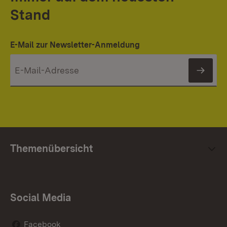
Stand
E-Mail zur Newsletter-Anmeldung
News
Themenübersicht
Social Media
Facebook