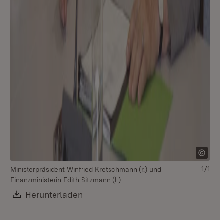
1/1
Ministerpräsident Winfried Kretschmann (r.) und
Finanzministerin Edith Sitzmann (l.)
Download:
Herunterladen
(Öffnet in neuem Fenster)