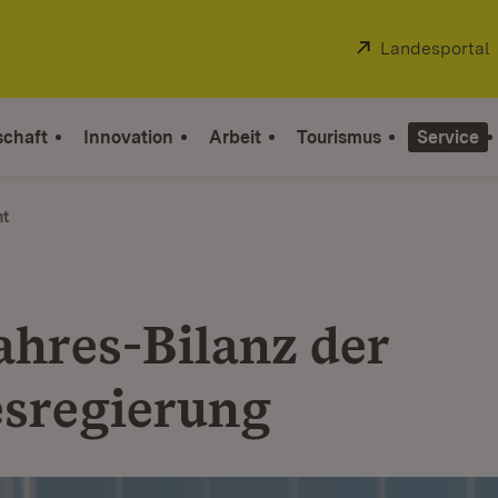
Extern:
Landesportal
schaft
Innovation
Arbeit
Tourismus
Service
ht
ahres-Bilanz der
sregierung