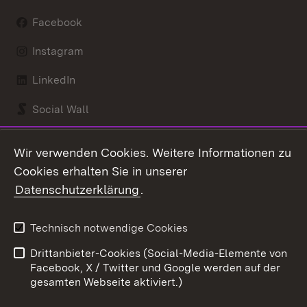
Facebook
Instagram
LinkedIn
Social Wall
Youtube
Wir verwenden Cookies. Weitere Informationen zu
Cookies erhalten Sie in unserer
Zum 
Datenschutzerklärung
.
Kontakt
Datenschutz
Benutzungshinweise
Erklärung zur
Technisch notwendige Cookies
Barrierefreiheit
Drittanbieter-Cookies (Social-Media-Elemente von
Impressum
Cookies
Facebook, X / Twitter und Google werden auf der
gesamten Webseite aktiviert.)