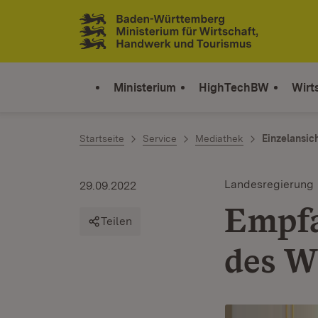
Zum Inhalt springen
Link zur Startseite
Ministerium
HighTechBW
Wirt
Startseite
Service
Mediathek
Einzelansic
Landesregierung
29.09.2022
Empfa
Teilen
des W