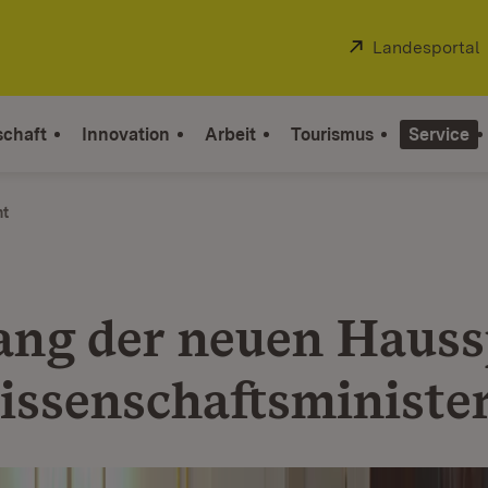
Extern:
Landesportal
schaft
Innovation
Arbeit
Tourismus
Service
ht
ng der neuen Hauss
issenschaftsministe