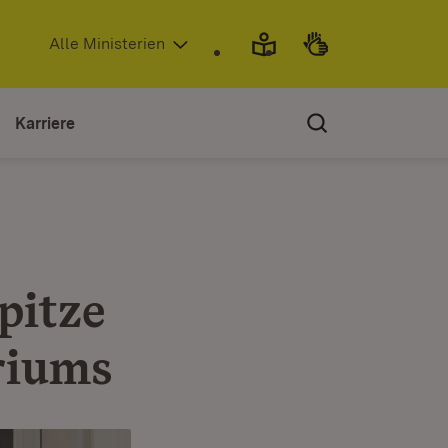
(Öffnet in neuem Fenster)
Alle Ministerien
Karriere
pitze
riums