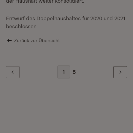
der Haushalt weiter konsolidiert.
Entwurf des Doppelhaushaltes für 2020 und 2021
beschlossen
Zurück zur Übersicht
Zur Seite
1
Zur letzten Seite
5
Zurück
Weiter