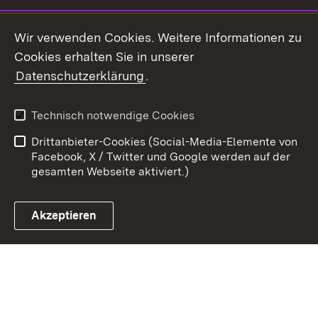
Youtube
Wir verwenden Cookies. Weitere Informationen zu
Cookies erhalten Sie in unserer
Zum 
Datenschutzerklärung
.
Kontakt
Datenschutz
Benutzungshinweise
Erklärung zur
Technisch notwendige Cookies
Barrierefreiheit
Drittanbieter-Cookies (Social-Media-Elemente von
Impressum
Cookies
Facebook, X / Twitter und Google werden auf der
gesamten Webseite aktiviert.)
Akzeptieren
Link zum Landesportal