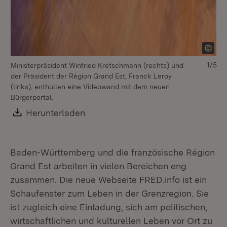
1/5
Ministerpräsident Winfried Kretschmann (rechts) und
Mi
der Präsident der Région Grand Est, Franck Leroy
de
(links), enthüllen eine Videowand mit dem neuen
(li
Bürgerportal.
Download:
Herunterladen
(Öffnet in neuem Fenster)
Baden-Württemberg und die französische Région
Grand Est arbeiten in vielen Bereichen eng
zusammen. Die neue Webseite FRED.info ist ein
Schaufenster zum Leben in der Grenzregion. Sie
ist zugleich eine Einladung, sich am politischen,
wirtschaftlichen und kulturellen Leben vor Ort zu