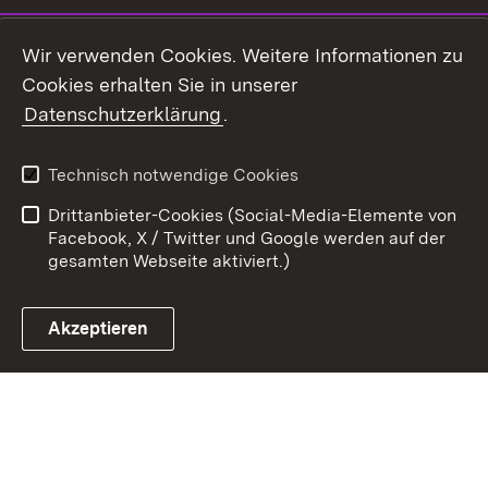
Youtube
Wir verwenden Cookies. Weitere Informationen zu
Cookies erhalten Sie in unserer
Zum 
Datenschutzerklärung
.
Kontakt
Datenschutz
Benutzungshinweise
Erklärung zur
Technisch notwendige Cookies
Barrierefreiheit
Drittanbieter-Cookies (Social-Media-Elemente von
Impressum
Cookies
Facebook, X / Twitter und Google werden auf der
gesamten Webseite aktiviert.)
Akzeptieren
Link zum Landesportal