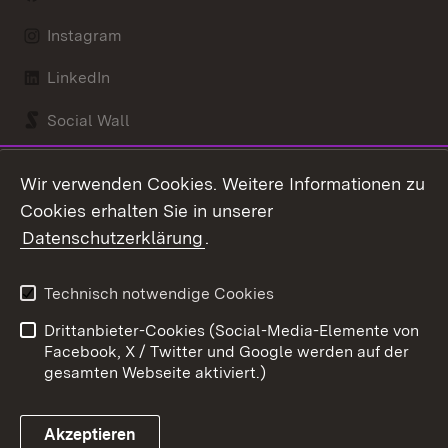
Instagram
LinkedIn
Social Wall
Youtube
Wir verwenden Cookies. Weitere Informationen zu
Cookies erhalten Sie in unserer
Zum 
Datenschutzerklärung
.
Kontakt
Datenschutz
Benutzungshinweise
Erklärung zur
Technisch notwendige Cookies
Barrierefreiheit
Drittanbieter-Cookies (Social-Media-Elemente von
Impressum
Cookies
Facebook, X / Twitter und Google werden auf der
gesamten Webseite aktiviert.)
Akzeptieren
Link zum Landesportal