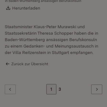
in Baden-Württemberg ansässigen Berufskonsuln
in
Download:
Herunterladen
(Öffnet in neuem Fenster)
Staatsminister Klaus-Peter Murawski und
Staatssekretärin Theresa Schopper haben die in
Baden-Württemberg ansässigen Berufskonsuln
zu einem Gedanken- und Meinungsaustausch in
der Villa Reitzenstein in Stuttgart empfangen.
Zurück zur Übersicht
Zur Seite
1
Zur letzten Seite
3
Zurück
Weiter