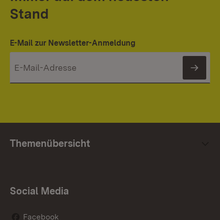
Stand
E-Mail zur Newsletter-Anmeldung
News
Themenübersicht
Social Media
Facebook