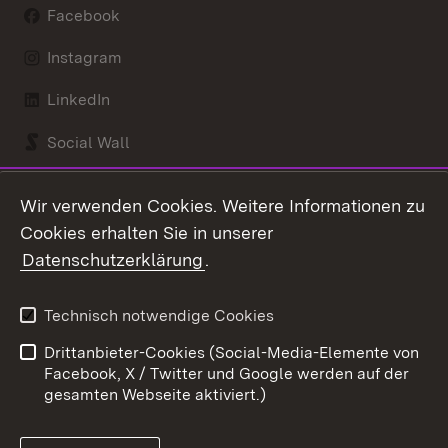
Facebook
Instagram
LinkedIn
Social Wall
Youtube
Wir verwenden Cookies. Weitere Informationen zu
Cookies erhalten Sie in unserer
Zum 
Datenschutzerklärung
.
Kontakt
Datenschutz
Benutzungshinweise
Erklärung zur
Technisch notwendige Cookies
Barrierefreiheit
Drittanbieter-Cookies (Social-Media-Elemente von
Impressum
Cookies
Facebook, X / Twitter und Google werden auf der
gesamten Webseite aktiviert.)