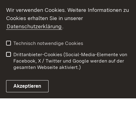
Youtube
Wir verwenden Cookies. Weitere Informationen zu
Cookies erhalten Sie in unserer
Zum 
Datenschutzerklärung
.
Kontakt
Datenschutz
Benutzungshinweise
Erklärung zur
Technisch notwendige Cookies
Barrierefreiheit
Drittanbieter-Cookies (Social-Media-Elemente von
Impressum
Cookies
Facebook, X / Twitter und Google werden auf der
gesamten Webseite aktiviert.)
Akzeptieren
Link zum Landesportal