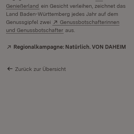
(Öffnet in neuem Fenster)
Genießerland
ein Gesicht verleihen, zeichnet das
Land Baden-Württemberg jedes Jahr auf dem
Extern:
Genussgipfel zwei
Genussbotschafterinnen
(Öffnet in neuem Fenster)
und Genussbotschafter
aus.
Extern:
Regionalkampagne: Natürlich. VON DAHEIM
(Öf
Zurück zur Übersicht