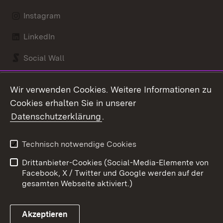
Instagram
LinkedIn
Social Wall
Youtube
Wir verwenden Cookies. Weitere Informationen zu
Cookies erhalten Sie in unserer
Zum 
Datenschutzerklärung
.
Kontakt
Datenschutz
Benutzungshinweise
Erklärung zur
Technisch notwendige Cookies
Barrierefreiheit
Drittanbieter-Cookies (Social-Media-Elemente von
Impressum
Cookies
Facebook, X / Twitter und Google werden auf der
gesamten Webseite aktiviert.)
Akzeptieren
Link zum Landesportal