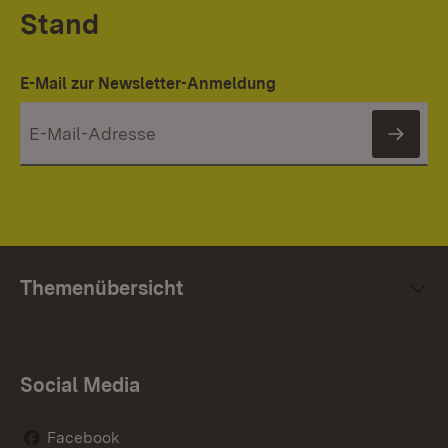
Stand
E-Mail zur Newsletter-Anmeldung
News
Themenübersicht
Social Media
Facebook