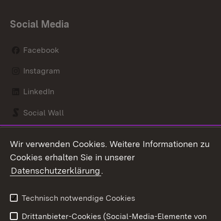
Social Media
Facebook
Instagram
LinkedIn
Social Wall
Youtube
Wir verwenden Cookies. Weitere Informationen zu
Cookies erhalten Sie in unserer
Zum 
Datenschutzerklärung
.
Kontakt
Datenschutz
Benutzungshinweise
Erklärung zur
Technisch notwendige Cookies
Barrierefreiheit
Drittanbieter-Cookies (Social-Media-Elemente von
Impressum
Cookies