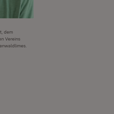
at, dem
en Vereins
denwaldlimes.