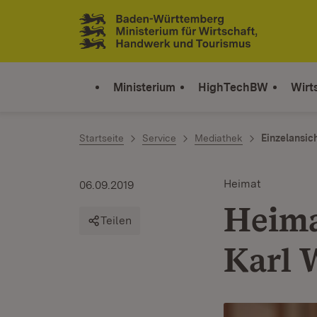
Zum Inhalt springen
Link zur Startseite
Ministerium
HighTechBW
Wirt
Startseite
Service
Mediathek
Einzelansic
Heimat
06.09.2019
Heima
Teilen
Karl 