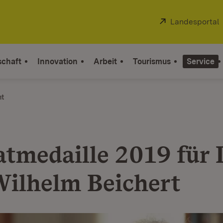
Extern:
Landesportal
schaft
Innovation
Arbeit
Tourismus
Service
ht
tmedaille 2019 für 
Wilhelm Beichert