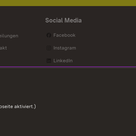
Social Media
Facebook
eilungen
akt
Instagram
LinkedIn
Social Wall
Youtube
eite aktiviert.)
Zum Sei
ng zur Barrierefreiheit
Impressum
Cookies