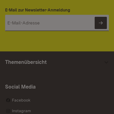
E-Mail zur Newsletter-Anmeldung
News
Themenübersicht
Social Media
Facebook
Instagram