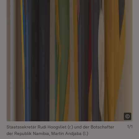
1/1
Staatssekretär Rudi Hoogvliet (r.) und der Botschafter
der Republik Namibia, Martin Andjaba (l.)