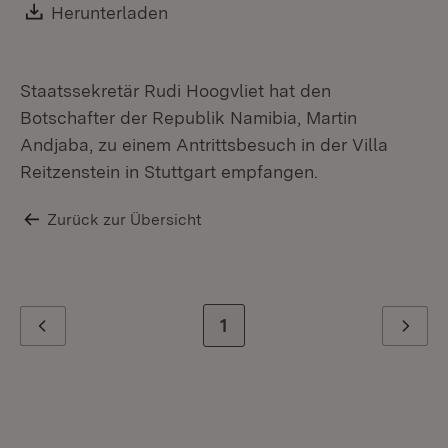
Download:
Herunterladen
(Öffnet in neuem Fenster)
Staatssekretär Rudi Hoogvliet hat den
Botschafter der Republik Namibia, Martin
Andjaba, zu einem Antrittsbesuch in der Villa
Reitzenstein in Stuttgart empfangen.
Zurück zur Übersicht
Zur letzten Seite
1
Zurück
Weiter