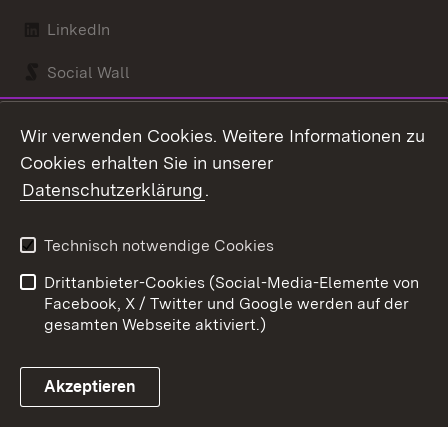
LinkedIn
Social Wall
Youtube
Wir verwenden Cookies. Weitere Informationen zu
Cookies erhalten Sie in unserer
Zum 
Datenschutzerklärung
.
Kontakt
Datenschutz
Benutzungshinweise
Erklärung zur
Technisch notwendige Cookies
Barrierefreiheit
Drittanbieter-Cookies (Social-Media-Elemente von
Impressum
Cookies
Facebook, X / Twitter und Google werden auf der
gesamten Webseite aktiviert.)
Akzeptieren
Link zum Landesportal