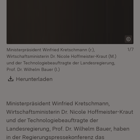
1/7
Ministerpräsident Winfried Kretschmann (r.),
Mi
Wirtschaftsministerin Dr. Nicole Hoffmeister-Kraut (M.)
und der Technologiebeauftragte der Landesregierung,
Prof. Dr. Wilhelm Bauer (l.)
Download:
Herunterladen
(Öffnet in neuem Fenster)
Ministerpräsident Winfried Kretschmann,
Wirtschaftsministerin Dr. Nicole Hoffmeister-Kraut
und der Technologiebeauftragte der
Landesregierung, Prof. Dr. Wilhelm Bauer, haben
in der Regierungspressekonferenz das