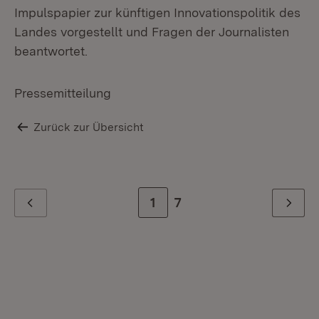
Impulspapier zur künftigen Innovationspolitik des
Landes vorgestellt und Fragen der Journalisten
beantwortet.
Pressemitteilung
Zurück zur Übersicht
Zur Seite
1
Zur letzten Seite
7
Zurück
Weiter