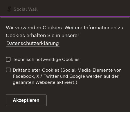
Social Wall
Youtube
Wir verwenden Cookies. Weitere Informationen zu
Cookies erhalten Sie in unserer
Zum 
Datenschutzerklärung
.
Kontakt
Datenschutz
Benutzungshinweise
Erklärung zur
Technisch notwendige Cookies
Barrierefreiheit
Drittanbieter-Cookies (Social-Media-Elemente von
Impressum
Cookies
Facebook, X / Twitter und Google werden auf der
gesamten Webseite aktiviert.)
Akzeptieren
Link zum Landesportal