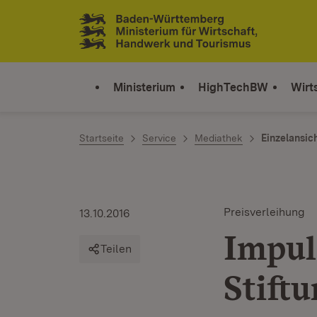
Zum Inhalt springen
Link zur Startseite
Ministerium
HighTechBW
Wirt
Startseite
Service
Mediathek
Einzelansic
Preisverleihung
13.10.2016
Impul
Teilen
Stift