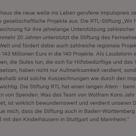
aus die neue welle ins Leben gerufene Impulspreis ze
gesellschaftliche Projekte aus. Die RTL-Stiftung „Wir 
ichnung für ihre jahrelange Unterstützung zahlreicher 
nunmehr 20 Jahren unterstützt die Stiftung des Fernseh
Welt und fördert dabei auch zahlreiche regionale Proje
 143 Millionen Euro in die 140 Projekte. Als Laudatorin 
n, die Gutes tun, die sich für Hilfsbedürftige und das
nsetzen, haben nicht nur Aufmerksamkeit verdient, sond
eshalb sind solche Auszeichnungen wie durch den Imp
wichtig. Die Stiftung RTL hat einen langen Atem - beim
n von Spenden. Was das Team von Wolfram Kons Jahr 
et, ist wirklich bewundernswert und verdient unseren 
ue mich, dass die Stiftung auch in Baden-Württemberg s
l mit den Kinderhäusern in Stuttgart und Mannheim.“