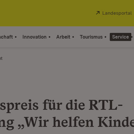
Extern:
Landesportal
schaft
Innovation
Arbeit
Tourismus
Service
ht
spreis für die RTL-
ung „Wir helfen Kind