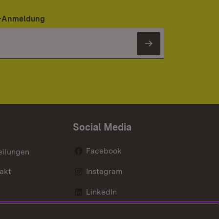
er-Anmeldung
Newsletter 
Social Media
Facebook
eilungen
akt
Instagram
LinkedIn
Social Wall