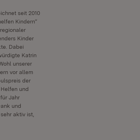
ichnet seit 2010
helfen Kindern“
regionaler
senders Kinder
kte. Dabei
würdigte Katrin
 Wohl unserer
ern vor allem
ulspreis der
 Helfen und
für Jahr
Dank und
ehr aktiv ist,