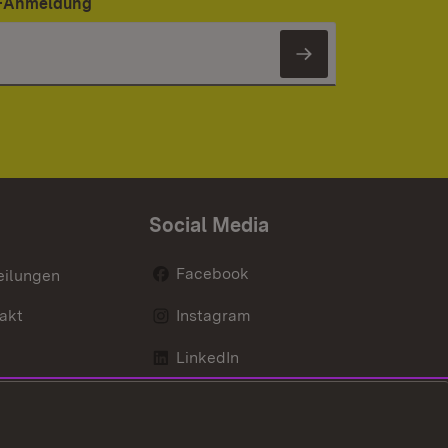
er-Anmeldung
Newsletter 
Social Media
Facebook
eilungen
akt
Instagram
LinkedIn
Social Wall
Youtube