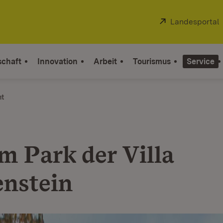
Extern:
Landesportal
schaft
Innovation
Arbeit
Tourismus
Service
ht
m Park der Villa
enstein