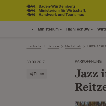
Zum Inhalt springen
Link zur Startseite
Ministerium
HighTechBW
Wirt
Startseite
Service
Mediathek
Einzelansic
PARKÖFFNUNG
30.09.2017
Jazz i
Teilen
Reitz