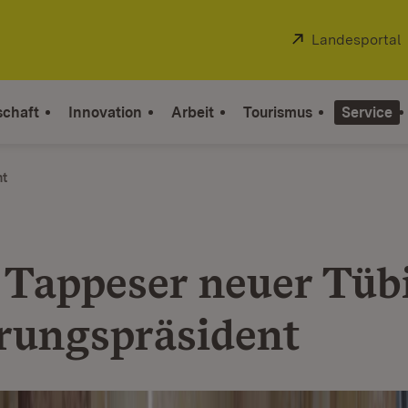
Extern:
Landesportal
schaft
Innovation
Arbeit
Tourismus
Service
ht
 Tappeser neuer Tüb
rungspräsident