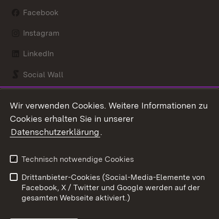
Facebook
Instagram
LinkedIn
Social Wall
Youtube
Wir verwenden Cookies. Weitere Informationen zu
Cookies erhalten Sie in unserer
Zum 
Datenschutzerklärung
.
Kontakt
Datenschutz
Benutzungshinweise
Erklärung zur
Technisch notwendige Cookies
Barrierefreiheit
Drittanbieter-Cookies (Social-Media-Elemente von
Impressum
Cookies
Facebook, X / Twitter und Google werden auf der
gesamten Webseite aktiviert.)