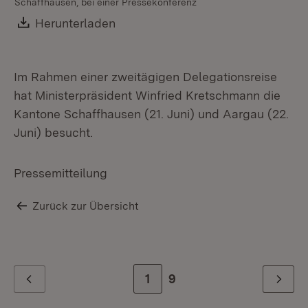
Schaffhausen, bei einer Pressekonferenz
Download:
Herunterladen
(Öffnet in neuem Fenster)
Im Rahmen einer zweitägigen Delegationsreise
hat Ministerpräsident Winfried Kretschmann die
Kantone Schaffhausen (21. Juni) und Aargau (22.
Juni) besucht.
Pressemitteilung
Zurück zur Übersicht
Zur Seite
1
Zur letzten Seite
9
Zurück
Weiter