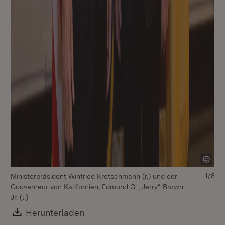
Min
Eh
Kal
se
1/8
Ministerpräsident Winfried Kretschmann (r.) und der
Gouverneur von Kalifornien, Edmund G. „Jerry“ Brown
Jr. (l.)
Download:
Herunterladen
(Öffnet in neuem Fenster)