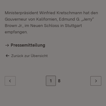
Ministerpräsident Winfried Kretschmann hat den
Gouverneur von Kalifornien, Edmund G. „Jerry“
Brown Jr., im Neuen Schloss in Stuttgart
empfangen.
Pressemitteilung
Zurück zur Übersicht
Zur Seite
1
Zur letzten Seite
8
Zurück
Weiter