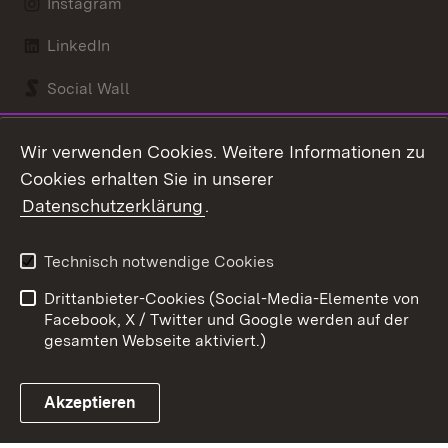
Instagram
LinkedIn
Social Wall
Youtube
Wir verwenden Cookies. Weitere Informationen zu
Cookies erhalten Sie in unserer
Zum 
Datenschutzerklärung
.
Kontakt
Datenschutz
Benutzungshinweise
Erklärung zur
Technisch notwendige Cookies
Barrierefreiheit
Drittanbieter-Cookies (Social-Media-Elemente von
Impressum
Cookies
Facebook, X / Twitter und Google werden auf der
gesamten Webseite aktiviert.)
Akzeptieren
Link zum Landesportal