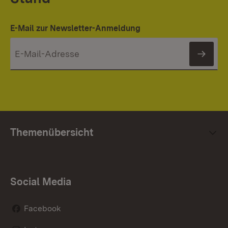
E-Mail zur Newsletter-Anmeldung
News
Themenübersicht
Social Media
Facebook