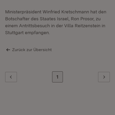
Ministerpräsident Winfried Kretschmann hat den
Botschafter des Staates Israel, Ron Prosor, zu
einem Antrittsbesuch in der Villa Reitzenstein in
Stuttgart empfangen.
Zurück zur Übersicht
Zur letzten Seite
1
Zurück
Weiter