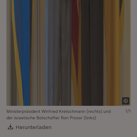
1/1
Ministerpräsident Winfried Kretschmann (rechts) und
der israelische Botschafter Ron Prosor (links)
Download:
Herunterladen
(Öffnet in neuem Fenster)