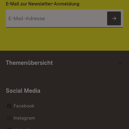
E-Mail zur Newsletter-Anmeldung
News
Themenübersicht
Social Media
Facebook
Instagram