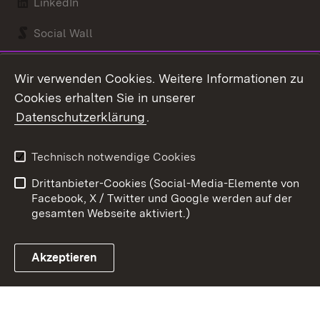
LinkedIn
Social Wall
Youtube
Wir verwenden Cookies. Weitere Informationen zu
Cookies erhalten Sie in unserer
Zum 
Datenschutzerklärung
.
Kontakt
Datenschutz
Benutzungshinweise
Erklärung zur
Technisch notwendige Cookies
Barrierefreiheit
Drittanbieter-Cookies (Social-Media-Elemente von
Impressum
Cookies
Facebook, X / Twitter und Google werden auf der
gesamten Webseite aktiviert.)
Akzeptieren
Link zum Landesportal