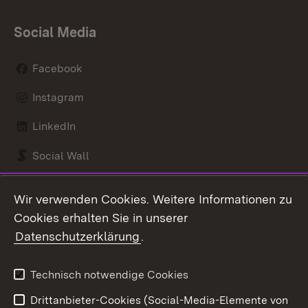
Social Media
Facebook
Instagram
LinkedIn
Social Wall
Youtube
Wir verwenden Cookies. Weitere Informationen zu
Cookies erhalten Sie in unserer
Zum 
Datenschutzerklärung
.
Kontakt
Datenschutz
Benutzungshinweise
Erklärung zur
Technisch notwendige Cookies
Barrierefreiheit
Drittanbieter-Cookies (Social-Media-Elemente von
Impressum
Cookies