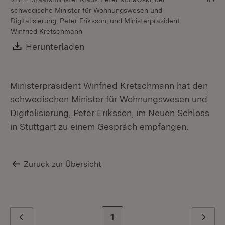
schwedische Minister für Wohnungswesen und
Digitalisierung, Peter Eriksson, und Ministerpräsident
Winfried Kretschmann
Download:
Herunterladen
(Öffnet in neuem Fenster)
Ministerpräsident Winfried Kretschmann hat den
schwedischen Minister für Wohnungswesen und
Digitalisierung, Peter Eriksson, im Neuen Schloss
in Stuttgart zu einem Gespräch empfangen.
Zurück zur Übersicht
Zur letzten Seite
1
Zurück
Weiter