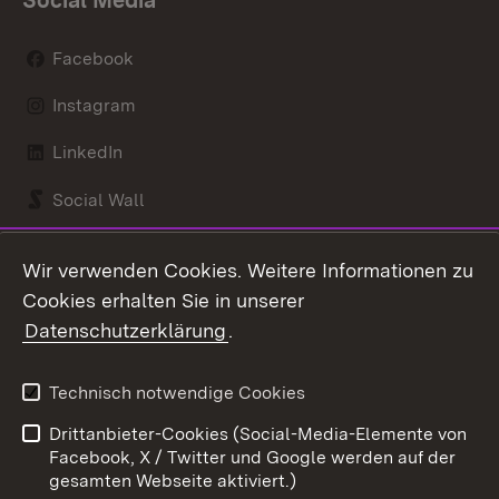
Social Media
Facebook
Instagram
LinkedIn
Social Wall
Youtube
Wir verwenden Cookies. Weitere Informationen zu
Cookies erhalten Sie in unserer
Zum 
Datenschutzerklärung
.
Kontakt
Datenschutz
Benutzungshinweise
Erklärung zur
Technisch notwendige Cookies
Barrierefreiheit
Drittanbieter-Cookies (Social-Media-Elemente von
Impressum
Cookies
Facebook, X / Twitter und Google werden auf der
gesamten Webseite aktiviert.)