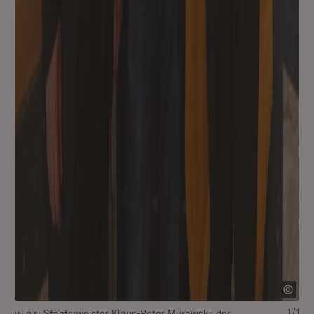
1/1
v.l.n.r.: Staatsminister Klaus-Peter Murawski, der