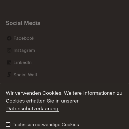
Social Media
Facebook
Instagram
LinkedIn
Social Wall
Youtube
Wir verwenden Cookies. Weitere Informationen zu
Cookies erhalten Sie in unserer
Zum 
Datenschutzerklärung
.
Kontakt
Datenschutz
Benutzungshinweise
Erklärung zur
Technisch notwendige Cookies
Barrierefreiheit