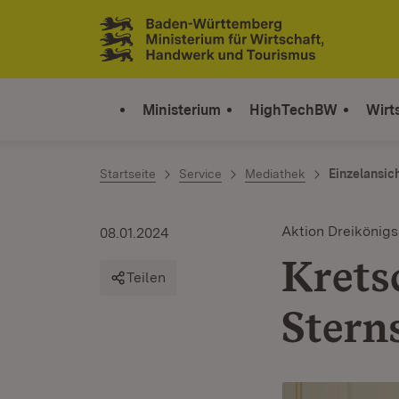
Zum Inhalt springen
Link zur Startseite
Ministerium
HighTechBW
Wirt
Startseite
Service
Mediathek
Einzelansic
Aktion Dreikönig
08.01.2024
Krets
Teilen
Stern