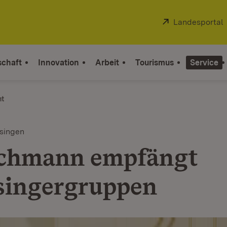
Extern:
Landesportal
schaft
Innovation
Arbeit
Tourismus
Service
ht
ssingen
chmann empfängt
singergruppen